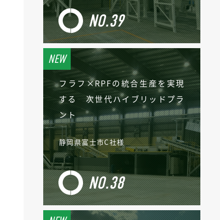
NO.39
フラフ×RPFの統合生産を実現
する 次世代ハイブリッドプラ
ント
静岡県富士市C社様
NO.38