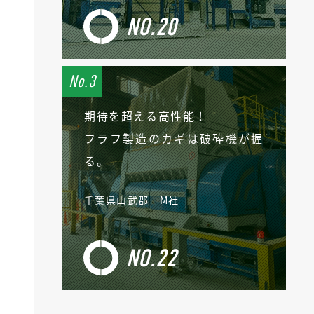
NO.20
期待を超える高性能！
フラフ製造のカギは破砕機が握
る。
千葉県山武郡 M社
NO.22