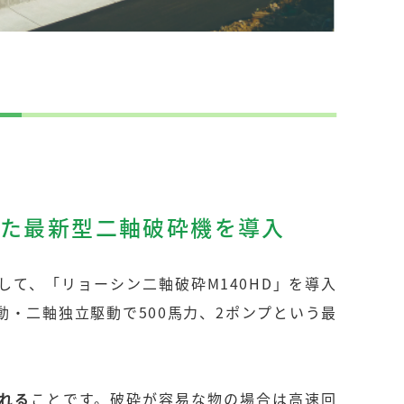
った最新型二軸破砕機を導入
て、「リョーシン二軸破砕M140HD」を導入
・二軸独立駆動で500馬力、2ポンプという最
れる
ことです。破砕が容易な物の場合は高速回