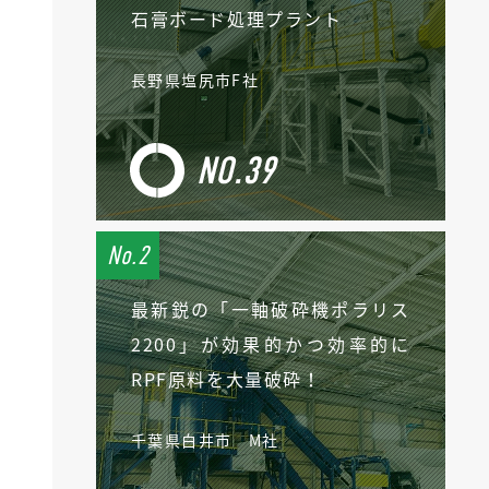
石膏ボード処理プラント
長野県塩尻市F社
NO.39
最新鋭の「一軸破砕機ポラリス
2200」が効果的かつ効率的に
RPF原料を大量破砕！
千葉県白井市 M社