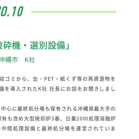
O.10
破砕機・選別設備」
沖縄市 K社
収ゴミから、缶・PET・紙くず等の再資源物を
備を導入されたK社 社長にお話をお聞きしまし
を中心に最終処分場も保有される沖縄県最大手の
有も含め大型焼却炉3基、日量200t処理溶融炉
の中間処理設備と最終処分場を運営されていま