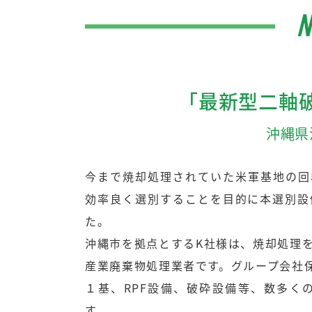
N
「最新型二軸
沖縄県
今まで焼却処理されていた米軍基地の回
効率良く選別することを目的に本選別設
た。
沖縄市を拠点とするK社様は、焼却処理
産業廃棄物処理業者です。グループ会社保
１基、RPF設備、破砕設備等、数多く
す。