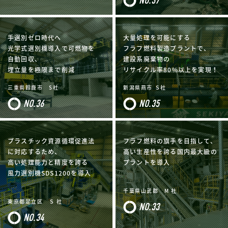
NO.37
手選別ゼロ時代へ
大量処理を可能にする
光学式選別機導入で可燃物を
フラフ燃料製造プラントで、
自動回収、
建設系廃棄物の
埋立量を極限まで削減
リサイクル率80%以上を実現！
三重県鈴鹿市 S社
新潟県燕市 Ｓ社
NO.36
NO.35
プラスチック資源循環促進法
フラフ燃料の旗手を目指して、
に対応するため、
高い生産性を誇る国内最大級の
高い処理能力と精度を誇る
プラントを導入
風力選別機SDS1200を導入
千葉県山武郡 M 社
東京都足立区 Ｓ 社
NO.33
NO.34