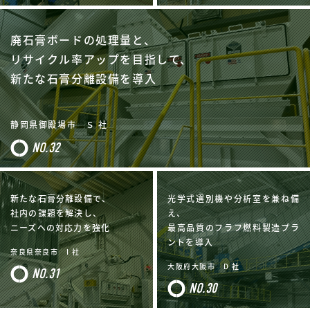
廃石膏ボードの処理量と、
リサイクル率アップを目指して、
新たな石膏分離設備を導入
静岡県御殿場市 Ｓ 社
NO.32
新たな石膏分離設備で、
光学式選別機や分析室を兼ね備
社内の課題を解決し、
え、
ニーズへの対応力を強化
最高品質のフラフ燃料製造プラ
ントを導入
奈良県奈良市 I 社
大阪府大阪市 D 社
NO.31
NO.30