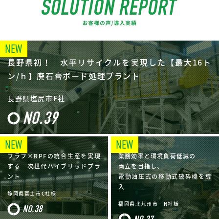
長野県初！ 水平リサイクルを実現した【最大16ト
ン/ｈ】廃石膏ボード処理プラント
長野県塩尻市F社
NO.39
フラフ×RPFの統合生産を実現
業務効率と環境負荷低減の
する 次世代ハイブリッドプラ
両立を目指し、
ント
電動油圧式の移動式破砕機を導
入
静岡県富士市C社様
福岡県北九州市 N社様
NO.38