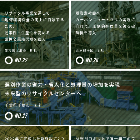
リサイクル事業を通して
脱炭素社会へ
地球環境保全の向上に貢献する
カーボンニュートラルの実現に
ため、
向けて、圧倒的処理量を誇る破
効率性・生産性を高める
砕機を導入
磁性金属精選機を導入
愛知県常滑市 R 社
東京都港区 S 社
NO.29
NO.28
選別作業の省力・省人化と処理量の増加を実現
未来型のリサイクルセンターへ
千葉県千葉市 S 社
NO.27
2022年に完成した新施設に2つ
AI選別ロボットで唯一無二のフ