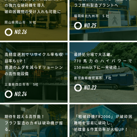
の強力な破砕機を導入
ラフ燃料製造プラントへ
破砕困難物の受け入れも可能に
福岡県北九州市 S 社
岡山県岡山市 N 社
NO.25
NO.26
高精度選別でリサイクル率も収
最終処分場で大活躍。
益率もUP！
770馬力のハイパワーで
資源のムダを減らすリョーシン
150mm以下に一発破砕！
の高性能設備
鹿児島県鹿児島市 F社
三重県四日市市 S社
NO.23
NO.24
期待を超える高性能！
「粗破砕機FR2000」が破砕困
フラフ製造のカギは破砕機が握
難物を容易に破砕し、
る。
処理量＆作業効率が大幅UP！