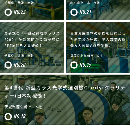
千葉県山武郡 M社
山形県上山市 M社
NO.22
NO.21
最新鋭の「一軸破砕機ポラリス
事業系廃棄物の処理を目的とし
2200」が効果的かつ効率的に
た新工場が完成。少人数での稼
RPF原料を大量破砕！
働＆大容量処理を実現。
千葉県白井市 M社
福岡県北九州市 S社
NO.20
NO.19
第4世代 新型ガラス光学式選別機Clarity(クラリテ
ィー)日本初稼働！
茨城県龍ケ崎市 S社
NO.18