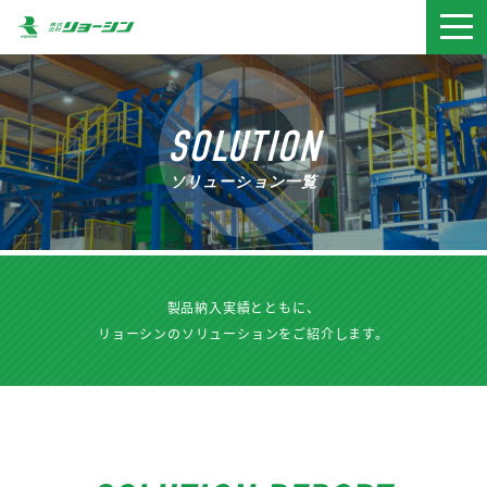
togg
navi
SOLUTION
ソリューション一覧
製品納入実績とともに、
リョーシンのソリューションをご紹介します。