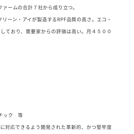
ファームの合計７社から成り立つ。
リーン・アイが製造するRPF品質の高さ。エコ・
取得しており、需要家からの評価は高い。月４５００
チック 等
料に対応できるよう開発された革新的、かつ堅牢度