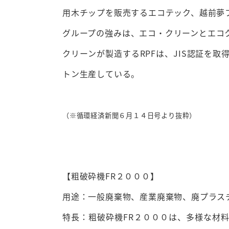
用木チップを販売するエコテック、越前夢
グループの強みは、エコ・クリーンとエコク
クリーンが製造するRPFは、JIS認証を
トン生産している。
（※循環経済新聞６
月１４日号より抜粋）
【粗破砕機FR２０００】
用途：一般廃棄物、産業廃棄物、廃プラス
特長：粗破砕機FR２０００は、多様な材