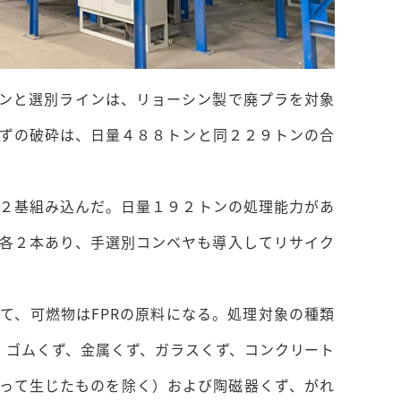
ンと選別ラインは、リョーシン製で廃プラを対象
ずの破砕は、日量４８８トンと同２２９トンの合
２基組み込んだ。日量１９２トンの処理能力があ
各２本あり、手選別コンベヤも導入してリサイク
て、可燃物はFPRの原料になる。処理対象の種類
、ゴムくず、金属くず、ガラスくず、コンクリート
って生じたものを除く）および陶磁器くず、がれ