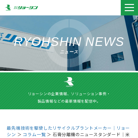
togg
navi
RYOHSHIN NEWS
ニュース
リョーシンの企業情報、ソリューション事例・
製品情報などの最新情報を配信中。
最先端技術を駆使したリサイクルプラントメーカー｜リョー
シン
＞
コラム一覧
＞ 石膏分離機のニュースタンダード｜米