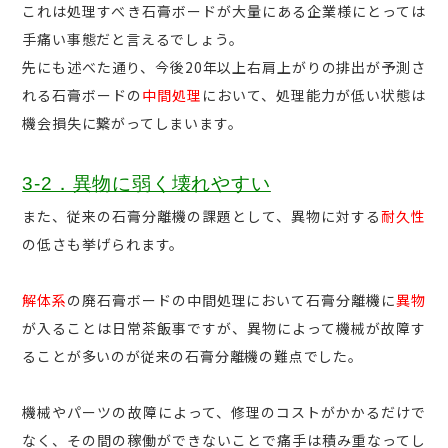
これは処理すべき石膏ボードが大量にある企業様にとっては
手痛い事態だと言えるでしょう。
先にも述べた通り、今後20年以上右肩上がりの排出が予測さ
れる石膏ボードの
中間処理
において、処理能力が低い状態は
機会損失に繋がってしまいます。
3-2．異物に弱く壊れやすい
また、従来の石膏分離機の課題として、異物に対する
耐久性
の低さも挙げられます。
解体系
の廃石膏ボードの中間処理において石膏分離機に
異物
が入ることは日常茶飯事ですが、異物によって機械が故障す
ることが多いのが従来の石膏分離機の難点でした。
機械やパーツの故障によって、修理のコストがかかるだけで
なく、その間の稼働ができないことで痛手は積み重なってし