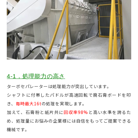
4-1．処理能力の高さ
ターボセパレーターは処理能力が突出しています。
シャフトに付帯したパドルが高速回転で廃石膏ボードを叩
き、
毎時最大16t
の処理を実現します。
加えて、石膏粉と紙片共に
回収率98%
と高い水準を誇るた
め、処理量にお悩みの企業様には自信をもってご提案できる
機械です。