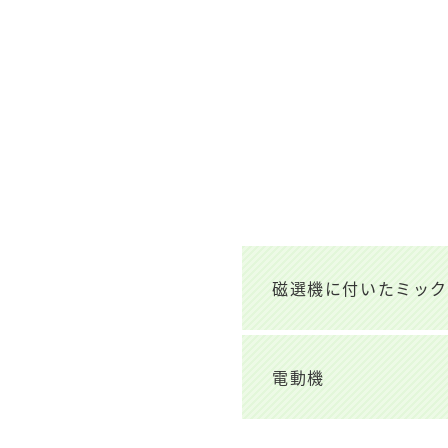
磁選機に付いたミッ
電動機