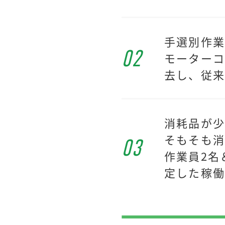
手選別作
02
モーターコ
去し、従来
消耗品が
そもそも
03
作業員2名
定した稼働